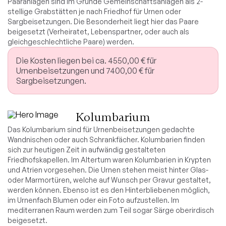
Paaranlagen sind im Grunde Gemeinschaftsanlagen als 2-
stellige Grabstätten je nach Friedhof für Urnen oder
Sargbeisetzungen. Die Besonderheit liegt hier das Paare
beigesetzt (Verheiratet, Lebenspartner, oder auch als
gleichgeschlechtliche Paare) werden.
Die Kosten liegen bei ca. 4550,00 € für
Urnenbeisetzungen und 7400,00 € für
Sargbeisetzungen.
Kolumbarium
Das Kolumbarium sind für Urnenbeisetzungen gedachte
Wandnischen oder auch Schrankfächer. Kolumbarien finden
sich zur heutigen Zeit in aufwändig gestalteten
Friedhofskapellen. Im Altertum waren Kolumbarien in Krypten
und Atrien vorgesehen. Die Urnen stehen meist hinter Glas-
oder Marmortüren, welche auf Wunsch per Gravur gestaltet,
werden können. Ebenso ist es den Hinterbliebenen möglich,
im Urnenfach Blumen oder ein Foto aufzustellen. Im
mediterranen Raum werden zum Teil sogar Särge oberirdisch
beigesetzt.